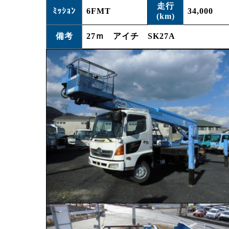
走行
ﾐｯｼｮﾝ
6FMT
34,000
(km)
備考
27ｍ アイチ SK27A