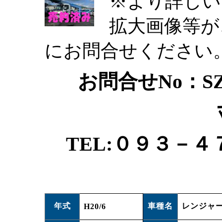
※より詳しい
拡大画像等が
にお問合せください
お問合せNo：SZ
TEL:０９３－４
年式
車種名
レンジャ
H20/6