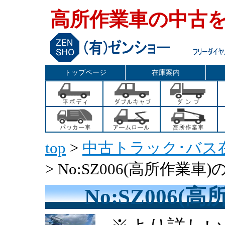
高所作業車の中古
トップページ
在庫案内
top
>
中古トラック･バス
> No:SZ006(高所作業車
No:SZ006