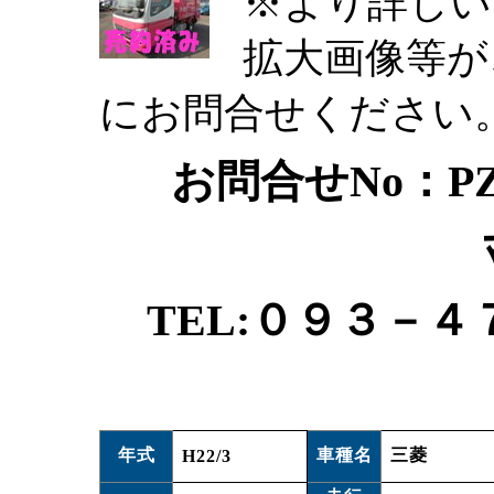
※より詳しい
拡大画像等が
にお問合せください
お問合せNo：PZ
TEL:０９３－４
年式
車種名
三菱
H22/3