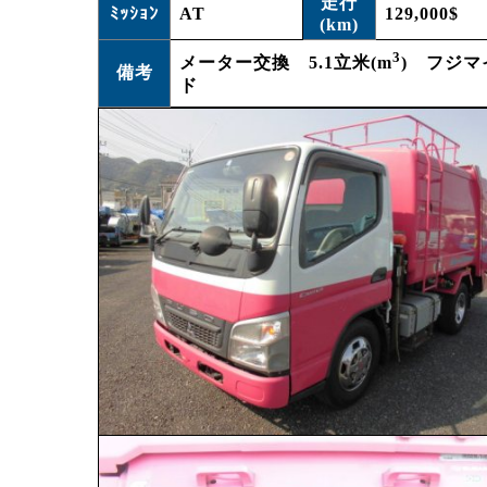
走行
ﾐｯｼｮﾝ
AT
129,000$
(km)
3
メーター交換 5.1立米(m
) フジ
備考
ド