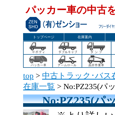
パッカー車の中古
トップページ
在庫案内
top
>
中古トラック･バス
在庫一覧
> No:PZ235
No:PZ235